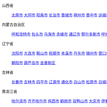
山西省
太原市
大同市
阳泉市
长治市
晋城市
朔州市
晋中市
运城
内蒙古自治区
呼和浩特市
包头市
乌海市
赤峰市
通辽市
鄂尔多斯市
呼
辽宁省
沈阳市
大连市
鞍山市
抚顺市
本溪市
丹东市
锦州市
营口
朝阳市
葫芦岛市
金普新区
吉林省
长春市
吉林市
四平市
辽源市
通化市
白山市
松原市
白城
黑龙江省
哈尔滨市
齐齐哈尔市
鸡西市
鹤岗市
双鸭山市
大庆市
伊