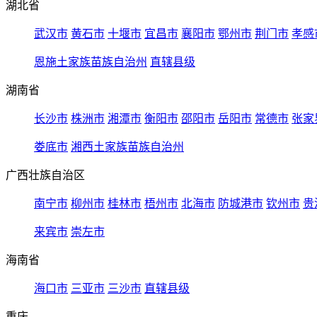
湖北省
武汉市
黄石市
十堰市
宜昌市
襄阳市
鄂州市
荆门市
孝感
恩施土家族苗族自治州
直辖县级
湖南省
长沙市
株洲市
湘潭市
衡阳市
邵阳市
岳阳市
常德市
张家
娄底市
湘西土家族苗族自治州
广西壮族自治区
南宁市
柳州市
桂林市
梧州市
北海市
防城港市
钦州市
贵
来宾市
崇左市
海南省
海口市
三亚市
三沙市
直辖县级
重庆