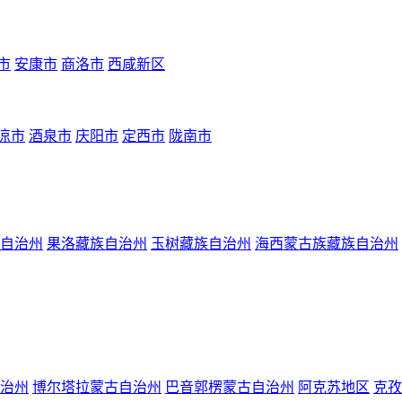
市
安康市
商洛市
西咸新区
凉市
酒泉市
庆阳市
定西市
陇南市
自治州
果洛藏族自治州
玉树藏族自治州
海西蒙古族藏族自治州
治州
博尔塔拉蒙古自治州
巴音郭楞蒙古自治州
阿克苏地区
克孜