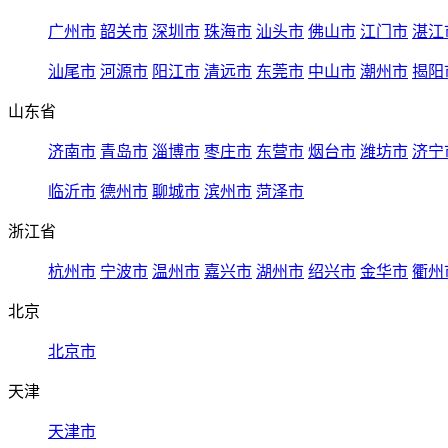
广州市
韶关市
深圳市
珠海市
汕头市
佛山市
江门市
湛江
汕尾市
河源市
阳江市
清远市
东莞市
中山市
潮州市
揭阳
山东省
济南市
青岛市
淄博市
枣庄市
东营市
烟台市
潍坊市
济宁
临沂市
德州市
聊城市
滨州市
菏泽市
浙江省
杭州市
宁波市
温州市
嘉兴市
湖州市
绍兴市
金华市
衢州
北京
北京市
天津
天津市