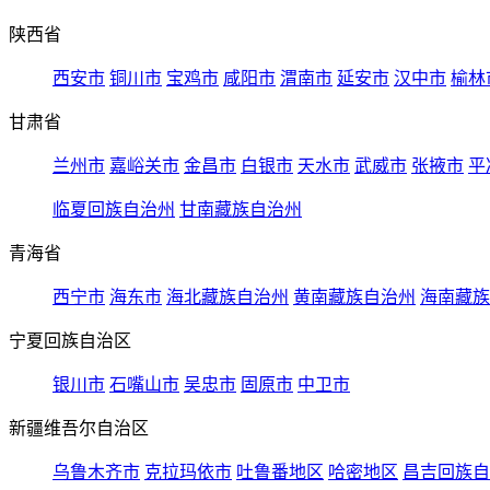
陕西省
西安市
铜川市
宝鸡市
咸阳市
渭南市
延安市
汉中市
榆林
甘肃省
兰州市
嘉峪关市
金昌市
白银市
天水市
武威市
张掖市
平
临夏回族自治州
甘南藏族自治州
青海省
西宁市
海东市
海北藏族自治州
黄南藏族自治州
海南藏族
宁夏回族自治区
银川市
石嘴山市
吴忠市
固原市
中卫市
新疆维吾尔自治区
乌鲁木齐市
克拉玛依市
吐鲁番地区
哈密地区
昌吉回族自