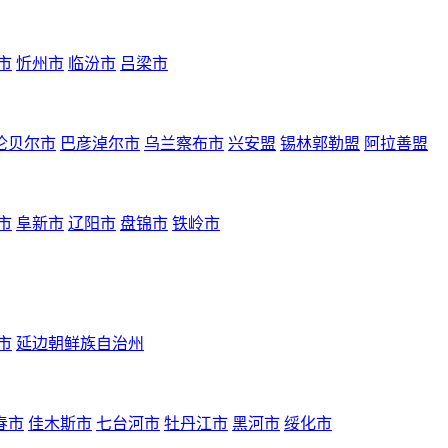
市
忻州市
临汾市
吕梁市
伦贝尔市
巴彦淖尔市
乌兰察布市
兴安盟
锡林郭勒盟
阿拉善盟
市
阜新市
辽阳市
盘锦市
铁岭市
市
延边朝鲜族自治州
春市
佳木斯市
七台河市
牡丹江市
黑河市
绥化市