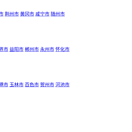
市
荆州市
黄冈市
咸宁市
随州市
界市
益阳市
郴州市
永州市
怀化市
港市
玉林市
百色市
贺州市
河池市