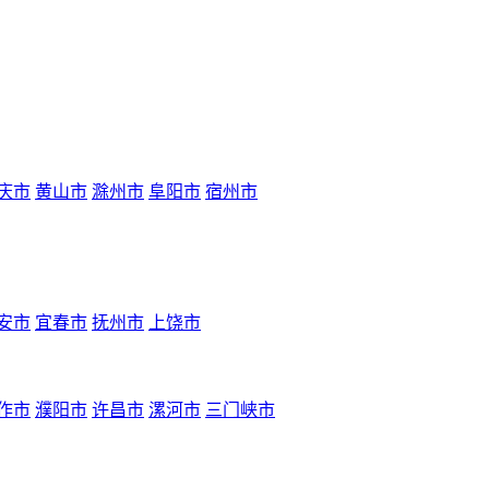
庆市
黄山市
滁州市
阜阳市
宿州市
安市
宜春市
抚州市
上饶市
作市
濮阳市
许昌市
漯河市
三门峡市