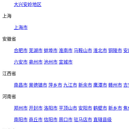
大兴安岭地区
上海
上海市
安徽省
合肥市
芜湖市
蚌埠市
淮南市
马鞍山市
淮北市
铜陵市
安
六安市
亳州市
池州市
宣城市
江西省
南昌市
景德镇市
萍乡市
九江市
新余市
鹰潭市
赣州市
吉
河南省
郑州市
开封市
洛阳市
平顶山市
安阳市
鹤壁市
新乡市
焦
南阳市
商丘市
信阳市
周口市
驻马店市
直辖县级