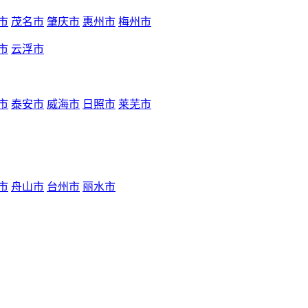
市
茂名市
肇庆市
惠州市
梅州市
市
云浮市
市
泰安市
威海市
日照市
莱芜市
市
舟山市
台州市
丽水市