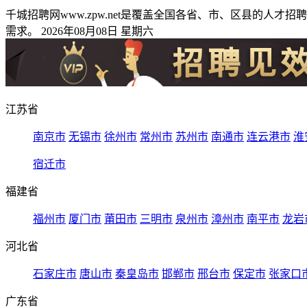
千城招聘网www.zpw.net是覆盖全国各省、市、区县的
需求。 2026年08月08日 星期六
江苏省
南京市
无锡市
徐州市
常州市
苏州市
南通市
连云港市
淮
宿迁市
福建省
福州市
厦门市
莆田市
三明市
泉州市
漳州市
南平市
龙岩
河北省
石家庄市
唐山市
秦皇岛市
邯郸市
邢台市
保定市
张家口
广东省