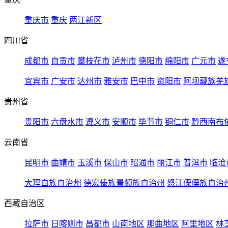
重庆市
重庆
两江新区
四川省
成都市
自贡市
攀枝花市
泸州市
德阳市
绵阳市
广元市
遂
宜宾市
广安市
达州市
雅安市
巴中市
资阳市
阿坝藏族羌
贵州省
贵阳市
六盘水市
遵义市
安顺市
毕节市
铜仁市
黔西南布
云南省
昆明市
曲靖市
玉溪市
保山市
昭通市
丽江市
普洱市
临沧
大理白族自治州
德宏傣族景颇族自治州
怒江傈僳族自治
西藏自治区
拉萨市
日喀则市
昌都市
山南地区
那曲地区
阿里地区
林