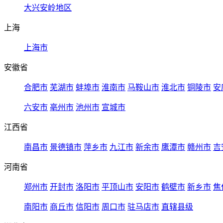
大兴安岭地区
上海
上海市
安徽省
合肥市
芜湖市
蚌埠市
淮南市
马鞍山市
淮北市
铜陵市
安
六安市
亳州市
池州市
宣城市
江西省
南昌市
景德镇市
萍乡市
九江市
新余市
鹰潭市
赣州市
吉
河南省
郑州市
开封市
洛阳市
平顶山市
安阳市
鹤壁市
新乡市
焦
南阳市
商丘市
信阳市
周口市
驻马店市
直辖县级