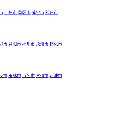
市
荆州市
黄冈市
咸宁市
随州市
界市
益阳市
郴州市
永州市
怀化市
港市
玉林市
百色市
贺州市
河池市