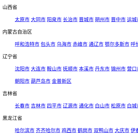
山西省
太原市
大同市
阳泉市
长治市
晋城市
朔州市
晋中市
运城
内蒙古自治区
呼和浩特市
包头市
乌海市
赤峰市
通辽市
鄂尔多斯市
呼
辽宁省
沈阳市
大连市
鞍山市
抚顺市
本溪市
丹东市
锦州市
营口
朝阳市
葫芦岛市
金普新区
吉林省
长春市
吉林市
四平市
辽源市
通化市
白山市
松原市
白城
黑龙江省
哈尔滨市
齐齐哈尔市
鸡西市
鹤岗市
双鸭山市
大庆市
伊