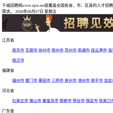
千城招聘网www.zpw.net是覆盖全国各省、市、区县的
需求。 2026年08月07日 星期五
江苏省
南京市
无锡市
徐州市
常州市
苏州市
南通市
连云港市
淮
宿迁市
福建省
福州市
厦门市
莆田市
三明市
泉州市
漳州市
南平市
龙岩
河北省
石家庄市
唐山市
秦皇岛市
邯郸市
邢台市
保定市
张家口
广东省