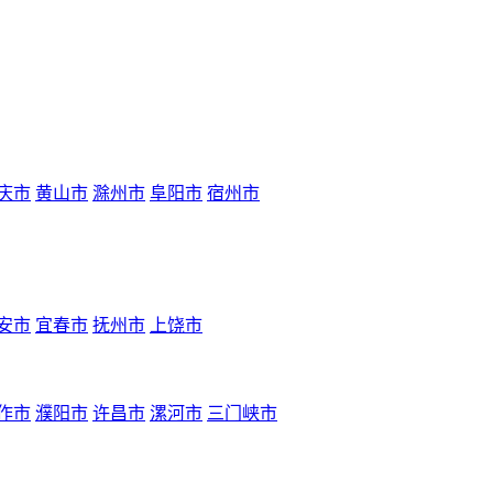
庆市
黄山市
滁州市
阜阳市
宿州市
安市
宜春市
抚州市
上饶市
作市
濮阳市
许昌市
漯河市
三门峡市