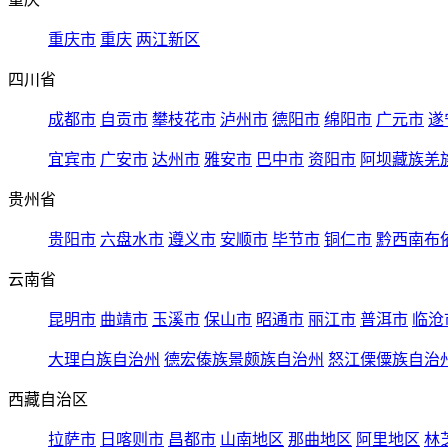
重庆市
重庆
两江新区
四川省
成都市
自贡市
攀枝花市
泸州市
德阳市
绵阳市
广元市
遂
宜宾市
广安市
达州市
雅安市
巴中市
资阳市
阿坝藏族羌
贵州省
贵阳市
六盘水市
遵义市
安顺市
毕节市
铜仁市
黔西南布
云南省
昆明市
曲靖市
玉溪市
保山市
昭通市
丽江市
普洱市
临沧
大理白族自治州
德宏傣族景颇族自治州
怒江傈僳族自治
西藏自治区
拉萨市
日喀则市
昌都市
山南地区
那曲地区
阿里地区
林