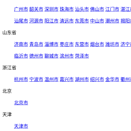
广州市
韶关市
深圳市
珠海市
汕头市
佛山市
江门市
湛江
汕尾市
河源市
阳江市
清远市
东莞市
中山市
潮州市
揭阳
山东省
济南市
青岛市
淄博市
枣庄市
东营市
烟台市
潍坊市
济宁
临沂市
德州市
聊城市
滨州市
菏泽市
浙江省
杭州市
宁波市
温州市
嘉兴市
湖州市
绍兴市
金华市
衢州
北京
北京市
天津
天津市