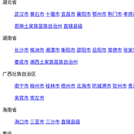
湖北省
武汉市
黄石市
十堰市
宜昌市
襄阳市
鄂州市
荆门市
孝感
恩施土家族苗族自治州
直辖县级
湖南省
长沙市
株洲市
湘潭市
衡阳市
邵阳市
岳阳市
常德市
张家
娄底市
湘西土家族苗族自治州
广西壮族自治区
南宁市
柳州市
桂林市
梧州市
北海市
防城港市
钦州市
贵
来宾市
崇左市
海南省
海口市
三亚市
三沙市
直辖县级
重庆