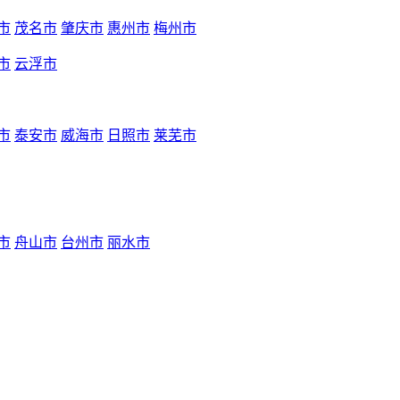
市
茂名市
肇庆市
惠州市
梅州市
市
云浮市
市
泰安市
威海市
日照市
莱芜市
市
舟山市
台州市
丽水市