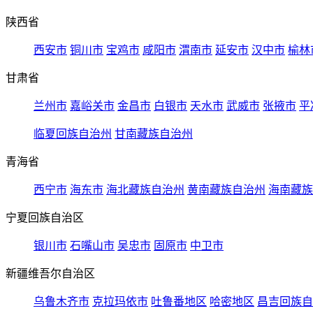
陕西省
西安市
铜川市
宝鸡市
咸阳市
渭南市
延安市
汉中市
榆林
甘肃省
兰州市
嘉峪关市
金昌市
白银市
天水市
武威市
张掖市
平
临夏回族自治州
甘南藏族自治州
青海省
西宁市
海东市
海北藏族自治州
黄南藏族自治州
海南藏族
宁夏回族自治区
银川市
石嘴山市
吴忠市
固原市
中卫市
新疆维吾尔自治区
乌鲁木齐市
克拉玛依市
吐鲁番地区
哈密地区
昌吉回族自