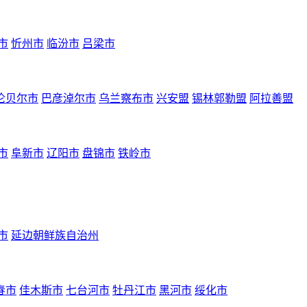
市
忻州市
临汾市
吕梁市
伦贝尔市
巴彦淖尔市
乌兰察布市
兴安盟
锡林郭勒盟
阿拉善盟
市
阜新市
辽阳市
盘锦市
铁岭市
市
延边朝鲜族自治州
春市
佳木斯市
七台河市
牡丹江市
黑河市
绥化市