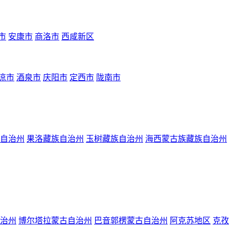
市
安康市
商洛市
西咸新区
凉市
酒泉市
庆阳市
定西市
陇南市
自治州
果洛藏族自治州
玉树藏族自治州
海西蒙古族藏族自治州
治州
博尔塔拉蒙古自治州
巴音郭楞蒙古自治州
阿克苏地区
克孜